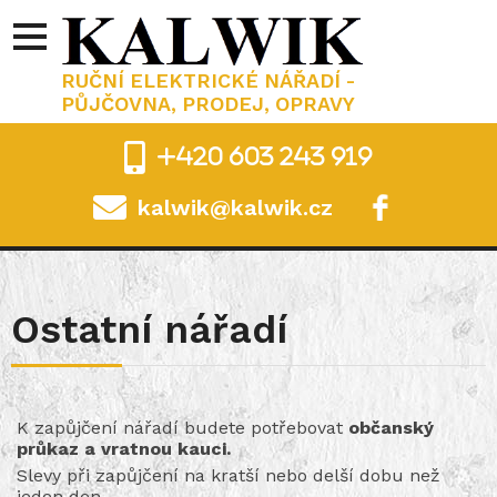
RUČNÍ ELEKTRICKÉ NÁŘADÍ -
PŮJČOVNA, PRODEJ, OPRAVY
+420 603 243 919
kalwik@kalwik.cz
.
Ostatní nářadí
K zapůjčení nářadí budete potřebovat
občanský
průkaz a vratnou kauci.
Slevy při zapůjčení na kratší nebo delší dobu než
jeden den.