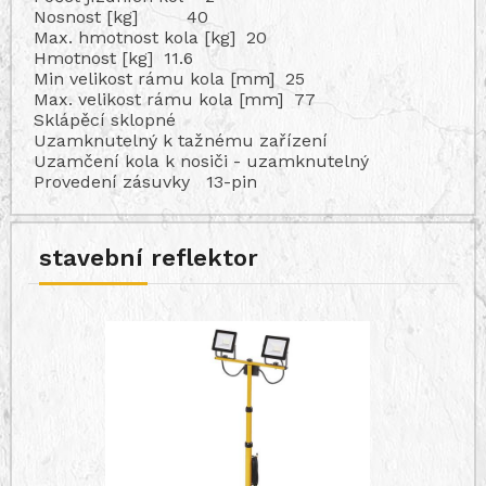
Nosnost [kg]
40
Max. hmotnost kola [kg]
20
Hmotnost [kg]
11.6
Min velikost rámu kola [mm]
25
Max. velikost rámu kola [mm]
77
Sklápěcí
sklopné
Uzamknutelný k tažnému zařízení
Uzamčení kola k nosiči -
uzamknutelný
Provedení zásuvky
13-pin
stavební reflektor