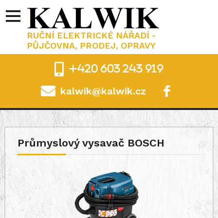
RUČNÍ ELEKTRICKÉ NÁŘADÍ -
PŮJČOVNA, PRODEJ, OPRAVY
+420 603 243 919
kalwik@kalwik.cz
.
Průmyslový vysavač BOSCH