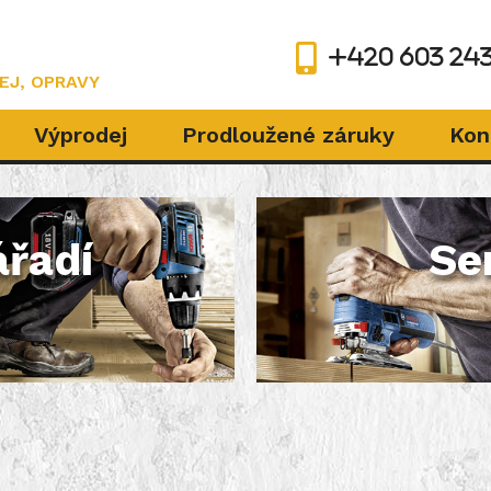
+420 603 243
EJ, OPRAVY
Výprodej
Prodloužené záruky
Kon
ářadí
Se