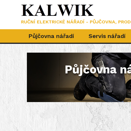
RUČNÍ ELEKTRICKÉ NÁŘADÍ - PŮJČOVNA, PROD
Půjčovna nářadí
Servis nářadí
Půjčovna n