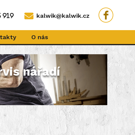
kalwik@kalwik.cz
.
 919
takty
O nás
rvis nářadí