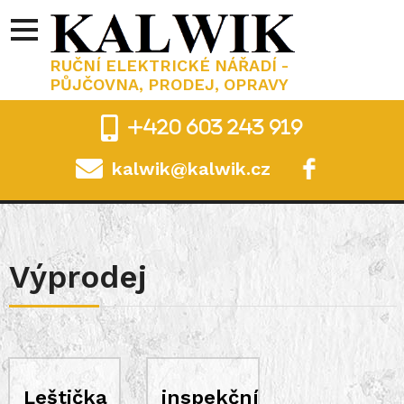
RUČNÍ ELEKTRICKÉ NÁŘADÍ -
PŮJČOVNA, PRODEJ, OPRAVY
+420 603 243 919
kalwik@kalwik.cz
.
Výprodej
Leštička
inspekční