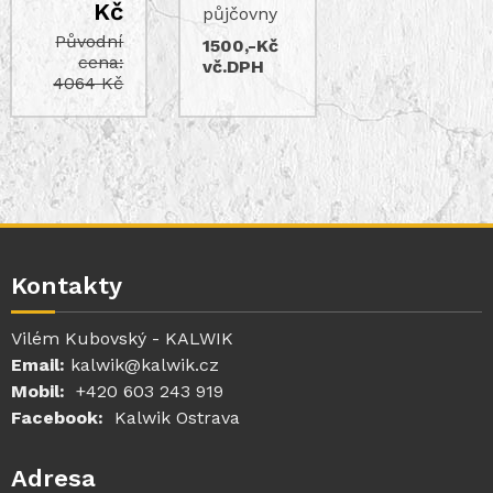
Kč
půjčovny
Původní
1500,-Kč
cena:
vč.DPH
4064 Kč
Kontakty
Vilém Kubovský - KALWIK
Email:
kalwik@kalwik.cz
Mobil:
+420 603 243 919
Facebook:
Kalwik Ostrava
Adresa