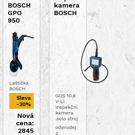
BOSCH
kamera
GPO
BOSCH
950
Leštička
BOSCH
GOS 10,8
Sleva
V-Li
-30%
inspekční
kamera
Nová
.solo stroj
cena:
odprodej
2845
z