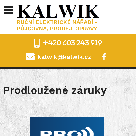
RUČNÍ ELEKTRICKÉ NÁŘADÍ -
PŮJČOVNA, PRODEJ, OPRAVY
+420 603 243 919
kalwik@kalwik.cz
.
Prodloužené záruky